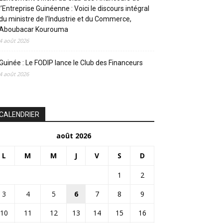
l’Entreprise Guinéenne : Voici le discours intégral
du ministre de l’Industrie et du Commerce,
Aboubacar Kourouma
4 août 2026
Guinée : Le FODIP lance le Club des Financeurs
4 août 2026
CALENDRIER
août 2026
L
M
M
J
V
S
D
1
2
3
4
5
6
7
8
9
10
11
12
13
14
15
16