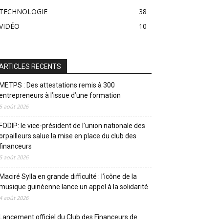
TECHNOLOGIE
38
VIDÉO
10
ARTICLES RECENTS
METPS : Des attestations remis à 300
entrepreneurs à l’issue d’une formation
5 août 2026
FODIP: le vice-président de l’union nationale des
orpailleurs salue la mise en place du club des
financeurs
5 août 2026
Maciré Sylla en grande difficulté : l’icône de la
musique guinéenne lance un appel à la solidarité
4 août 2026
Lancement officiel du Club des Financeurs de