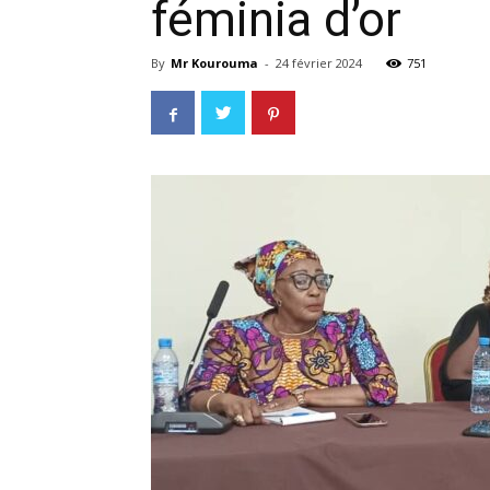
féminia d’or
By
Mr Kourouma
-
24 février 2024
751