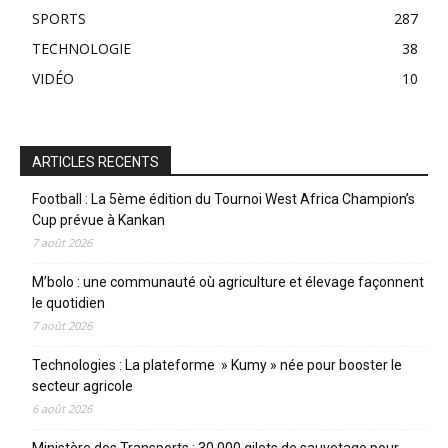
SPORTS
287
TECHNOLOGIE
38
VIDÉO
10
ARTICLES RECENTS
Football : La 5ème édition du Tournoi West Africa Champion’s
Cup prévue à Kankan
7 août 2026
M’bolo : une communauté où agriculture et élevage façonnent
le quotidien
7 août 2026
Technologies : La plateforme » Kumy » née pour booster le
secteur agricole
6 août 2026
Ministère des Transports : 30.000 gilets de sauvetage pour