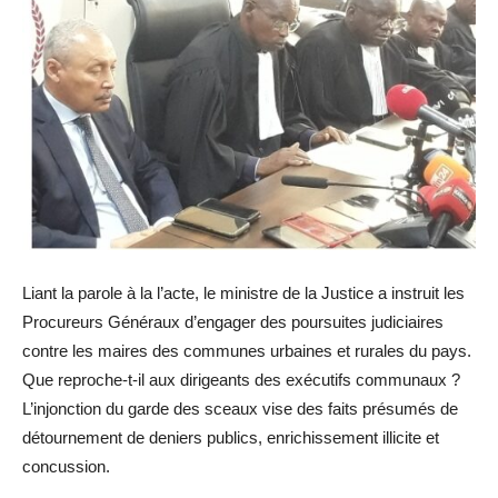
On
Liant la parole à la l’acte, le ministre de la Justice a instruit les
Justice
Procureurs Généraux d’engager des poursuites judiciaires
:
contre les maires des communes urbaines et rurales du pays.
Pourquoi
Que reproche-t-il aux dirigeants des exécutifs communaux ?
Les
L’injonction du garde des sceaux vise des faits présumés de
Maires
détournement de deniers publics, enrichissement illicite et
Sont
concussion.
Interdits