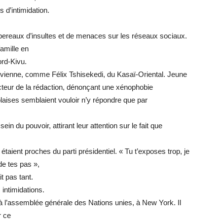
s d’intimidation.
bereaux d’insultes et de menaces sur les réseaux sociaux.
amille en
rd-Kivu.
s vienne, comme Félix Tshisekedi, du Kasaï-Oriental. Jeune
recteur de la rédaction, dénonçant une xénophobie
olaises semblaient vouloir n’y répondre que par
ein du pouvoir, attirant leur attention sur le fait que
taient proches du parti présidentiel. « Tu t’exposes trop, je
de tes pas »,
t pas tant.
 intimidations.
à l’assemblée générale des Nations unies, à New York. Il
r ce