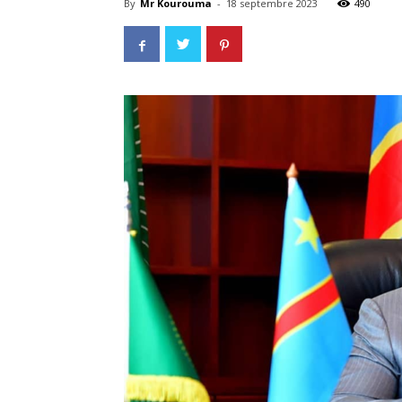
By
Mr Kourouma
-
18 septembre 2023
490