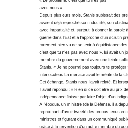
« Le problème, c’est que tu n’es pas
avec nous »
Depuis plusieurs mois, Stanis subissait des pres
avaient déjà reproché son indocilité, son obstinat
avec impartialité et, surtout, à donner la parole 
guerre dans l’Est et à l’approche d’un scrutin prés
rarement bien vu de se tenir à équidistance des
c’est que tu n’es pas avec nous », lui avait un j
membre du gouvernement avec une feinte sollici
Stanis. « Je ne pourrai pas toujours te protéger 
interlocuteur. La menace avait le mérite de la cla
Cet échange, Stanis nous l’avait relaté. Et lorsqu
il avait répondu : « Rien si ce doit être au prix 
indépendance finisse par faire l’objet d’un indig
À l’époque, un ministre (de la Défense, il a depu
reprochant d’avoir tweeté des propos tenus en 
ministres et figurant dans un communiqué public. 
grâce à l’intervention d’un autre membre du g