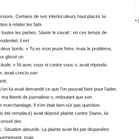
sions. Certains de ses interlocuteurs haut placés lui
« 
ion à relater les faits
à toutes les parties. Stanis le savait : en ces temps de
identiel, il est
 deux bords. « Tu es mon jeune frère, mais le problème,
our glissé un
tude. « Ni avec vous ni contre vous », avait répondu
», avait conclu son
rté.
’on lui avait demandé ce que l’on pouvait faire pour l’aider,
de ma liberté de journaliste », redoutant que son
ne marchandage. Il n’en était bien sûr pas question.
is été remplacé) avait déposé plainte contre Stanis, lui
conseil des
Situation absurde. La plainte avait fini par disparaître
ouvernement, mais