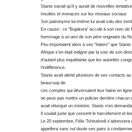
Stanis savait qu’il y aurait de nouvelles tentative
Insultes et menaces sur les réseaux sociaux
Son patronyme lui-même lui avait valu des tom
En cause : ce “Bujakera” accolé à son nom de f
hommage à un ami de son père originaire du No
Peu importaient alors à ses “haters” que Stani
Afrique s’en était indigné par la voix de son di
d’autant plus inquiétante que les autorités cong
l’indifférence.
Stanis avait alerté plusieurs de ses contacts au s
beaucoup de
ces comptes qui déversaient leur haine en ligne é
ne peux pas mettre un policier derrière chacun 
avait rétorqué un ministre. Stanis n’en demandai
Il voulait juste que cessent le harcèlement et les
Le 20 septembre, Félix Tshisekedi s’adressera 
appellera sans nul doute ses pairs à condamne