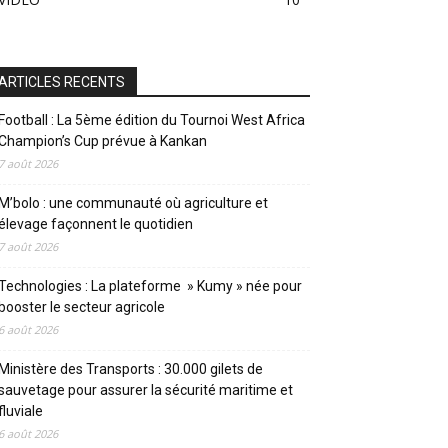
ARTICLES RECENTS
Football : La 5ème édition du Tournoi West Africa
Champion’s Cup prévue à Kankan
7 août 2026
M’bolo : une communauté où agriculture et
élevage façonnent le quotidien
7 août 2026
Technologies : La plateforme » Kumy » née pour
booster le secteur agricole
6 août 2026
Ministère des Transports : 30.000 gilets de
sauvetage pour assurer la sécurité maritime et
fluviale
6 août 2026