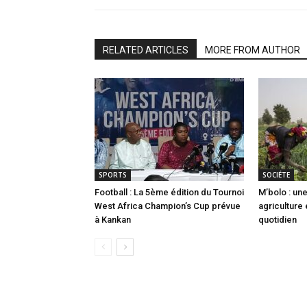
RELATED ARTICLES
MORE FROM AUTHOR
SPORTS
SOCIÉTE
Football : La 5ème édition du Tournoi
M’bolo : u
West Africa Champion’s Cup prévue
agriculture
à Kankan
quotidien