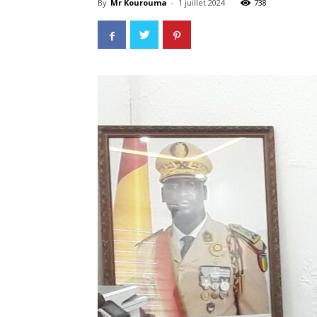
By
Mr Kourouma
-
1 juillet 2024
738