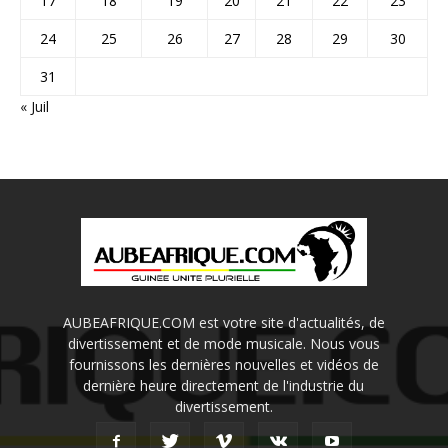
17
18
19
20
21
22
23
24
25
26
27
28
29
30
31
« Juil
AUBEAFRIQUE.COM est votre site d'actualités, de
divertissement et de mode musicale. Nous vous
fournissons les dernières nouvelles et vidéos de
dernière heure directement de l'industrie du
divertissement.