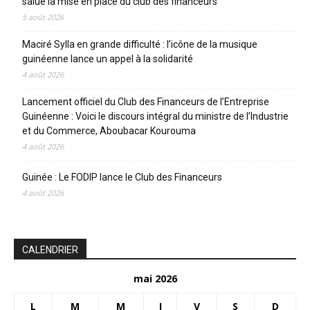
salue la mise en place du club des financeurs
5 août 2026
Maciré Sylla en grande difficulté : l’icône de la musique
guinéenne lance un appel à la solidarité
4 août 2026
Lancement officiel du Club des Financeurs de l’Entreprise
Guinéenne : Voici le discours intégral du ministre de l’Industrie
et du Commerce, Aboubacar Kourouma
4 août 2026
Guinée : Le FODIP lance le Club des Financeurs
4 août 2026
CALENDRIER
mai 2026
L
M
M
J
V
S
D